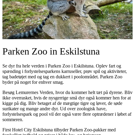
Parken Zoo in Eskilstuna
Se dyr fra hele verden i Parken Zoo i Eskilstuna. Oplev fart og
spænding i forlystelsesparkens karruseller, prøv spil og aktiviteter,
tag badetøjet med og tag en dukkert i poolområdet. Parken Zoo
byder på noget for enhver smag.
Besøg Lemurernes Verden, hvor du kommer helt tæt på dyrene. Bliv
ikke overrasket, hvis de nysgerrige små dyr også kommer hen for at
kigge på dig. Bliv betaget af de mægtige tigre og løver, de søde
surikater og mange andre dyr. Ud over zoologisk have,
forlystelsespark og pool vil der også være flere optrædener i løbet af
sommeren.
First Hotel City Eskilstuna tilbyder Parken Zoo-pakker med