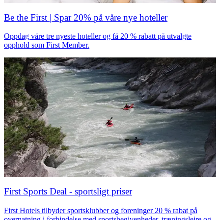
Be the First | Spar 20% på våre nye hoteller
Oppdag våre tre nyeste hoteller og få 20 % rabatt på utvalgte
opphold som First Member.
First Sports Deal - sportsligt priser
First Hotels tilbyder sportsklubber og foreninger 20 % rabat på
overnatning i forbindelse med sportsbegivenheder, træningslejre og