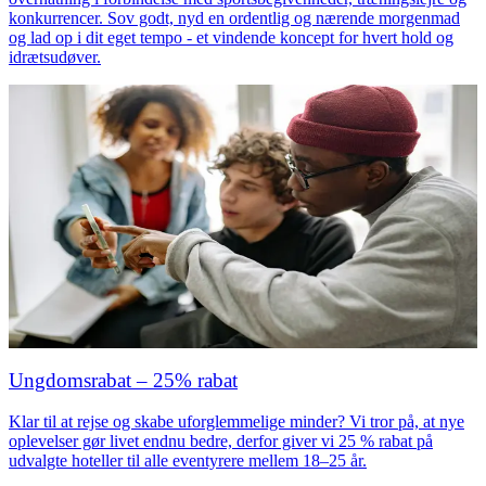
konkurrencer. Sov godt, nyd en ordentlig og nærende morgenmad
og lad op i dit eget tempo - et vindende koncept for hvert hold og
idrætsudøver.
Ungdomsrabat – 25% rabat
Klar til at rejse og skabe uforglemmelige minder? Vi tror på, at nye
oplevelser gør livet endnu bedre, derfor giver vi 25 % rabat på
udvalgte hoteller til alle eventyrere mellem 18–25 år.