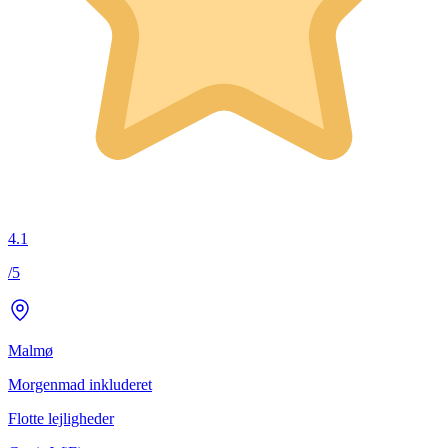
4.1
/5
Malmø
Morgenmad inkluderet
Flotte lejligheder