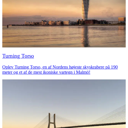
Turning Torso
Oplev Turning Torso, en af Nordens højeste skyskrabere på 190
meter og et af de mest ikoniske vartegn i Malmö!