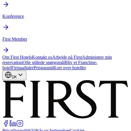
Konference
First Member
Om First Hotels
Kontakt os
Arbejde på First
Administrer min
reservation
Ofte stillede spørgsmål
Bliv et Franchise-
hotel
Firmaaftaler
Prisgaranti
Kort over hoteller
DK
Privatlivspolitik
Vilkår og betingelser
Cookies