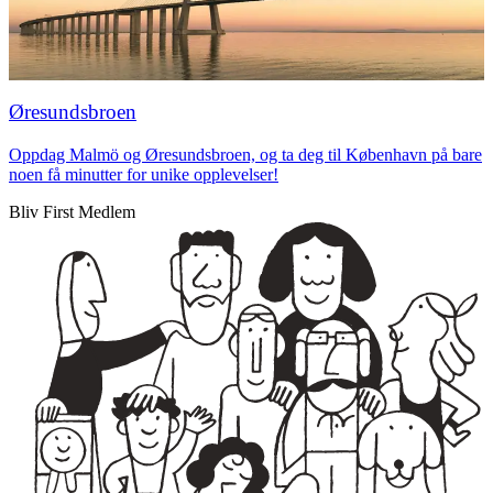
Øresundsbroen
Oppdag Malmö og Øresundsbroen, og ta deg til København på bare
noen få minutter for unike opplevelser!
Bliv First Medlem