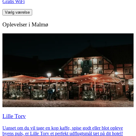
Gratis WiFi
Vælg værelse
Oplevelser i Malmø
Lille Torv
Uanset om du vil tage en kop kaffe, spise godt eller blot opleve
byens puls, er Lille Torv et perfekt udflugtsmål tæt på dit hotel!