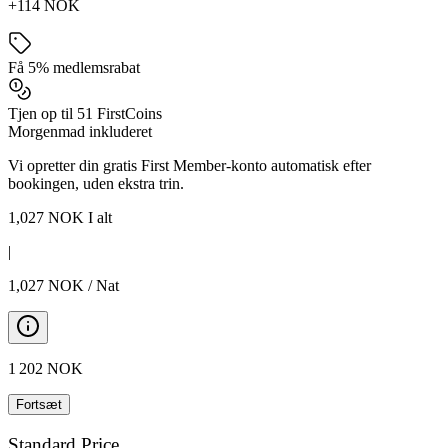
+114 NOK
Få 5% medlemsrabat
Tjen op til 51 FirstCoins
Morgenmad inkluderet
Vi opretter din gratis First Member-konto automatisk efter
bookingen, uden ekstra trin.
1,027
NOK
I alt
|
1,027
NOK
/
Nat
1 202
NOK
Fortsæt
Standard Price